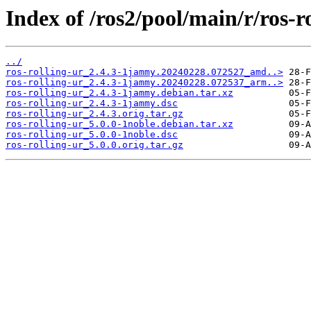
Index of /ros2/pool/main/r/ros-ro
../
ros-rolling-ur_2.4.3-1jammy.20240228.072527_amd..>
ros-rolling-ur_2.4.3-1jammy.20240228.072537_arm..>
ros-rolling-ur_2.4.3-1jammy.debian.tar.xz
ros-rolling-ur_2.4.3-1jammy.dsc
ros-rolling-ur_2.4.3.orig.tar.gz
ros-rolling-ur_5.0.0-1noble.debian.tar.xz
ros-rolling-ur_5.0.0-1noble.dsc
ros-rolling-ur_5.0.0.orig.tar.gz