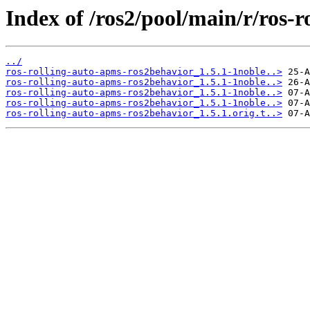
Index of /ros2/pool/main/r/ros-
../
ros-rolling-auto-apms-ros2behavior_1.5.1-1noble..>
ros-rolling-auto-apms-ros2behavior_1.5.1-1noble..>
ros-rolling-auto-apms-ros2behavior_1.5.1-1noble..>
ros-rolling-auto-apms-ros2behavior_1.5.1-1noble..>
ros-rolling-auto-apms-ros2behavior_1.5.1.orig.t..>