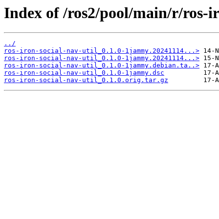
Index of /ros2/pool/main/r/ros-ir
../
ros-iron-social-nav-util_0.1.0-1jammy.20241114...>
ros-iron-social-nav-util_0.1.0-1jammy.20241114...>
ros-iron-social-nav-util_0.1.0-1jammy.debian.ta..>
ros-iron-social-nav-util_0.1.0-1jammy.dsc
ros-iron-social-nav-util_0.1.0.orig.tar.gz