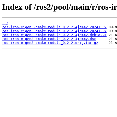
Index of /ros2/pool/main/r/ros-
../
ros-iron-eigen3-cmake-module_0.2.2-4jammy.20241..>
ros-iron-eigen3-cmake-module_0.2.2-4jammy.20241..>
ros-iron-eigen3-cmake-module_0.2.2-4jammy.debia..>
ros-iron-eigen3-cmake-module_0.2.2-4jammy.dsc
ros-iron-eigen3-cmake-module_0.2.2.orig.tar.gz