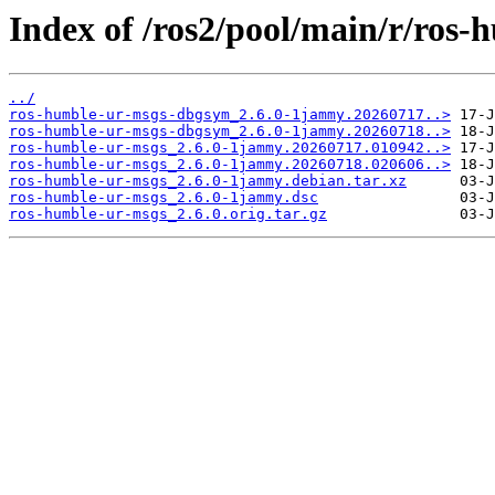
Index of /ros2/pool/main/r/ros-
../
ros-humble-ur-msgs-dbgsym_2.6.0-1jammy.20260717..>
ros-humble-ur-msgs-dbgsym_2.6.0-1jammy.20260718..>
ros-humble-ur-msgs_2.6.0-1jammy.20260717.010942..>
ros-humble-ur-msgs_2.6.0-1jammy.20260718.020606..>
ros-humble-ur-msgs_2.6.0-1jammy.debian.tar.xz
ros-humble-ur-msgs_2.6.0-1jammy.dsc
ros-humble-ur-msgs_2.6.0.orig.tar.gz