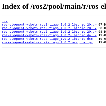
Index of /ros2/pool/main/r/ros-e
../
ros-eloquent-webots-ros2-tiago_1.0.2-1bionic.20..>
ros-eloquent-webots-ros2-tiago_1.0.2-1bionic.20..>
ros-eloquent-webots-ros2-tiago_1.0.2-1bionic.20..>
ros-eloquent-webots-ros2-tiago_1.0.2-1bionic.de..>
ros-eloquent-webots-ros2-tiago_1.0.2-1bionic.dsc
ros-eloquent-webots-ros2-tiago_1.0.2.orig.tar.gz