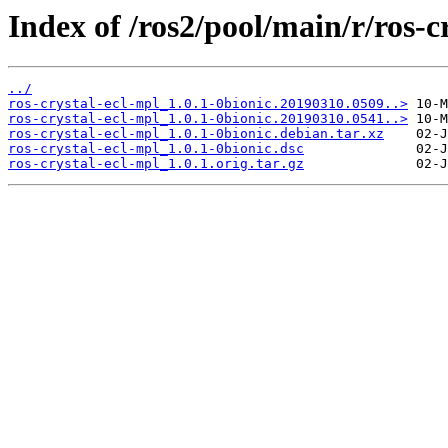
Index of /ros2/pool/main/r/ros-c
../
ros-crystal-ecl-mpl_1.0.1-0bionic.20190310.0509..>
ros-crystal-ecl-mpl_1.0.1-0bionic.20190310.0541..>
ros-crystal-ecl-mpl_1.0.1-0bionic.debian.tar.xz
ros-crystal-ecl-mpl_1.0.1-0bionic.dsc
ros-crystal-ecl-mpl_1.0.1.orig.tar.gz