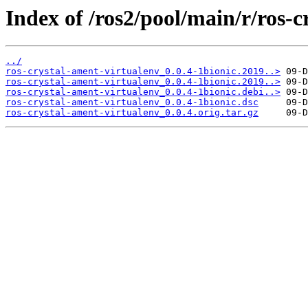
Index of /ros2/pool/main/r/ros-c
../
ros-crystal-ament-virtualenv_0.0.4-1bionic.2019..>
ros-crystal-ament-virtualenv_0.0.4-1bionic.2019..>
ros-crystal-ament-virtualenv_0.0.4-1bionic.debi..>
ros-crystal-ament-virtualenv_0.0.4-1bionic.dsc
ros-crystal-ament-virtualenv_0.0.4.orig.tar.gz