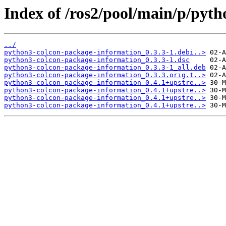
Index of /ros2/pool/main/p/pyt
../
python3-colcon-package-information_0.3.3-1.debi..>
python3-colcon-package-information_0.3.3-1.dsc
python3-colcon-package-information_0.3.3-1_all.deb
python3-colcon-package-information_0.3.3.orig.t..>
python3-colcon-package-information_0.4.1+upstre..>
python3-colcon-package-information_0.4.1+upstre..>
python3-colcon-package-information_0.4.1+upstre..>
python3-colcon-package-information_0.4.1+upstre..>